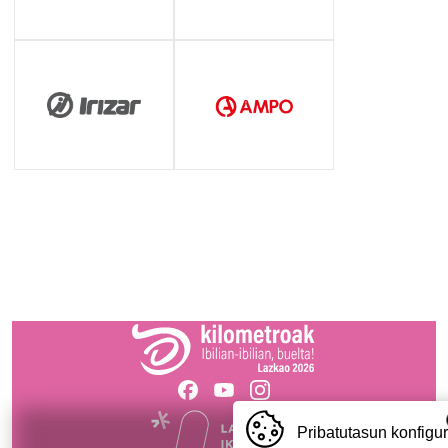
Pribatutasun konfigu