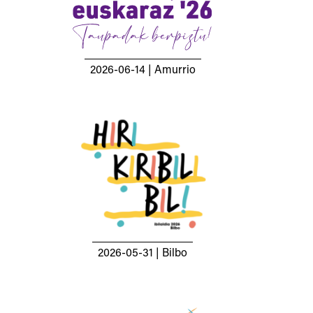
2026-06-14
| Amurrio
2026-05-31
| Bilbo