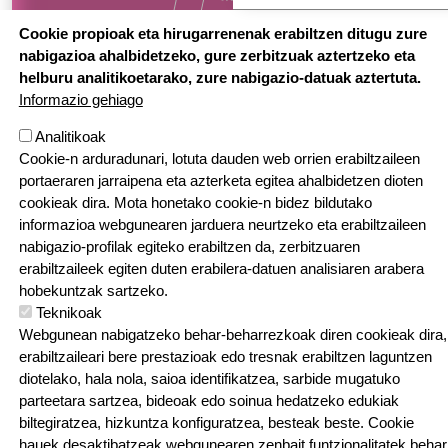
Cookie propioak eta hirugarrenenak erabiltzen ditugu zure
nabigazioa ahalbidetzeko, gure zerbitzuak aztertzeko eta
Orri-oina
helburu analitikoetarako, zure nabigazio-datuak aztertuta.
Kontaktatu
Pribatutasun politika
Cookien politika
Informazio gehiago
© Eskubide guztiak bere esku
Analitikoak
Cookie-n arduradunari, lotuta dauden web orrien erabiltzaileen
portaeraren jarraipena eta azterketa egitea ahalbidetzen dioten
cookieak dira. Mota honetako cookie-n bidez bildutako
informazioa webgunearen jarduera neurtzeko eta erabiltzaileen
nabigazio-profilak egiteko erabiltzen da, zerbitzuaren
erabiltzaileek egiten duten erabilera-datuen analisiaren arabera
Webgune hau Ikastolen Elkarteak garatu du
hobekuntzak sartzeko.
Teknikoak
Webgunean nabigatzeko behar-beharrezkoak diren cookieak dira,
erabiltzaileari bere prestazioak edo tresnak erabiltzen laguntzen
diotelako, hala nola, saioa identifikatzea, sarbide mugatuko
parteetara sartzea, bideoak edo soinua hedatzeko edukiak
biltegiratzea, hizkuntza konfiguratzea, besteak beste. Cookie
hauek desaktibatzeak webgunearen zenbait funtzionalitatek behar