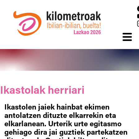
Skip to main content
Ikastolak herriari
Ikastolen jaiek hainbat ekimen
antolatzen dituzte elkarrekin eta
elkarlanean. Urterik urte egitasmo
gehiago dira jai guztiek partekatzen