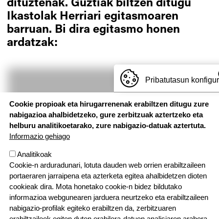
dituztenak. Guztiak biltzen ditugu
Ikastolak Herriari egitasmoaren
barruan. Bi dira egitasmo honen
ardatzak:
Pribatutasun konfigu
Cookie propioak eta hirugarrenenak erabiltzen ditugu zure
nabigazioa ahalbidetzeko, gure zerbitzuak aztertzeko eta
helburu analitikoetarako, zure nabigazio-datuak aztertuta.
Informazio gehiago
Analitikoak
Cookie-n arduradunari, lotuta dauden web orrien erabiltzaileen
portaeraren jarraipena eta azterketa egitea ahalbidetzen dioten
cookieak dira. Mota honetako cookie-n bidez bildutako
informazioa webgunearen jarduera neurtzeko eta erabiltzaileen
nabigazio-profilak egiteko erabiltzen da, zerbitzuaren
erabiltzaileek egiten duten erabilera-datuen analisiaren arabera