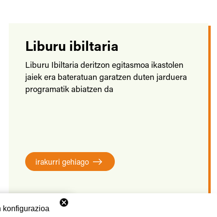
Liburu ibiltaria
Liburu Ibiltaria deritzon egitasmoa ikastolen
jaiek era bateratuan garatzen duten jarduera
programatik abiatzen da
irakurri gehiago
 konfigurazioa