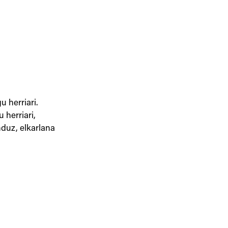
u herriari.
 herriari,
nduz, elkarlana