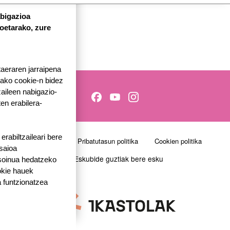
abigazioa
koetarako, zure
taeraren jarraipena
tako cookie-n bidez
aileen nabigazio-
ten erabilera-
Orri-oina
rabiltzaileari bere
Kontaktatu
Pribatutasun politika
Cookien politika
 saioa
© Eskubide guztiak bere esku
 soinua hedatzeko
okie hauek
 funtzionatzea