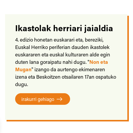
Ikastolak herriari jaialdia
4. edizio honetan euskarari eta, bereziki,
Euskal Herriko periferian dauden ikastolek
euskararen eta euskal kulturaren alde egin
duten lana goraipatu nahi dugu. "
Non eta
Mugan
" izango da aurtengo ekimenaren
izena eta Beskoitzen otsailaren 17an ospatuko
dugu.
irakurri gehiago