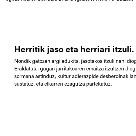
Herritik jaso eta herriari itzuli.
Nondik gatozen argi edukita, jasotakoa itzuli nahi diog
Eraldatuta, gugan jarritakoaren emaitza itzultzen diogu
sormena astinduz, kultur adierazpide desberdinak la
sustatuz, eta elkarren ezagutza partekatuz.