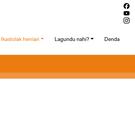
Ikastolak herriari
Lagundu nahi?
Denda