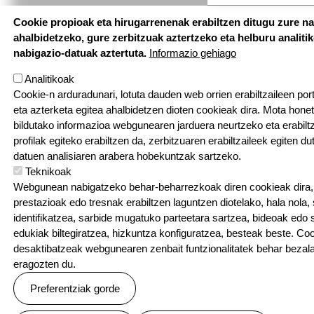
Cookie propioak eta hirugarrenenak erabiltzen ditugu zure n
ahalbidetzeko, gure zerbitzuak aztertzeko eta helburu analiti
nabigazio-datuak aztertuta.
Informazio gehiago
Analitikoak
Cookie-n arduradunari, lotuta dauden web orrien erabiltzaileen por
eta azterketa egitea ahalbidetzen dioten cookieak dira. Mota hone
bildutako informazioa webgunearen jarduera neurtzeko eta erabiltz
profilak egiteko erabiltzen da, zerbitzuaren erabiltzaileek egiten du
datuen analisiaren arabera hobekuntzak sartzeko.
Teknikoak
Webgunean nabigatzeko behar-beharrezkoak diren cookieak dira, e
prestazioak edo tresnak erabiltzen laguntzen diotelako, hala nola,
identifikatzea, sarbide mugatuko parteetara sartzea, bideoak edo
edukiak biltegiratzea, hizkuntza konfiguratzea, besteak beste. Co
desaktibatzeak webgunearen zenbait funtzionalitatek behar bezala
eragozten du.
Preferentziak gorde