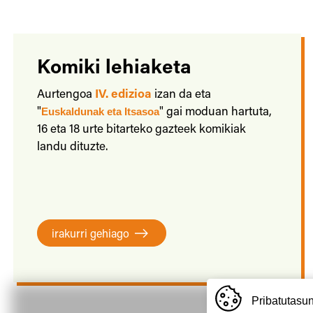
Komiki lehiaketa
Aurtengoa
IV. edizioa
izan da eta
"
Euskaldunak eta Itsasoa
" gai moduan hartuta,
16 eta 18 urte bitarteko gazteek komikiak
landu dituzte.
irakurri gehiago
Pribatutasun