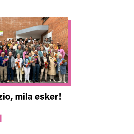
zio, mila esker!