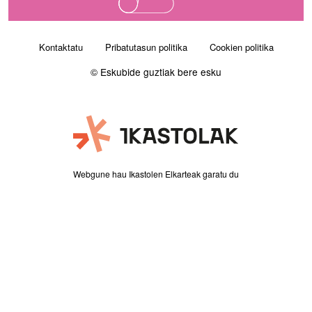
Orri-oina
Kontaktatu
Pribatutasun politika
Cookien politika
© Eskubide guztiak bere esku
Webgune hau Ikastolen Elkarteak garatu du