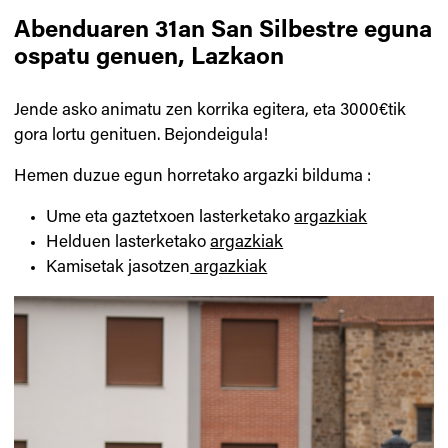
Abenduaren 31an San Silbestre eguna
ospatu genuen, Lazkaon
Jende asko animatu zen korrika egitera, eta 3000€tik
gora lortu genituen. Bejondeigula!
Hemen duzue egun horretako argazki bilduma :
Ume eta gaztetxoen lasterketako
argazkiak
Helduen lasterketako
argazkiak
Kamisetak jasotzen
argazkiak