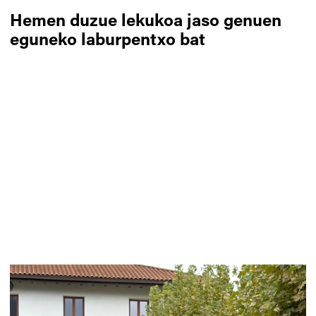
Hemen duzue lekukoa jaso genuen
eguneko laburpentxo bat