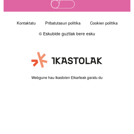
Orri-oina
Kontaktatu
Pribatutasun politika
Cookien politika
© Eskubide guztiak bere esku
Webgune hau Ikastolen Elkarteak garatu du