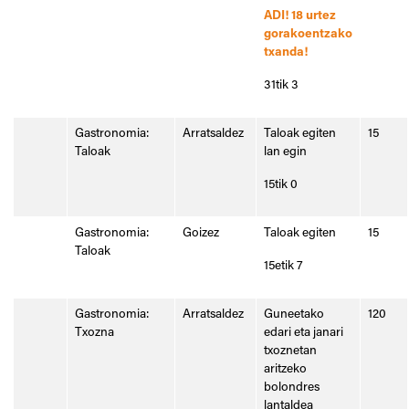
ADI! 18 urtez
gorakoentzako
txanda!
31tik 3
Gastronomia:
Arratsaldez
Taloak egiten
15
Taloak
lan egin
15tik 0
Gastronomia:
Goizez
Taloak egiten
15
Taloak
15etik 7
Gastronomia:
Arratsaldez
Guneetako
120
Txozna
edari eta janari
txoznetan
aritzeko
bolondres
lantaldea