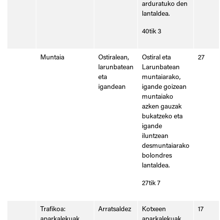
arduratuko den
lantaldea.
40tik 3
Muntaia
Ostiralean,
Ostiral eta
27
larunbatean
Larunbatean
eta
muntaiarako,
igandean
igande goizean
muntaiako
azken gauzak
bukatzeko eta
igande
iluntzean
desmuntaiarako
bolondres
lantaldea.
27tik 7
Trafikoa:
Arratsaldez
Kotxeen
17
aparkalekuak
aparkalekuak